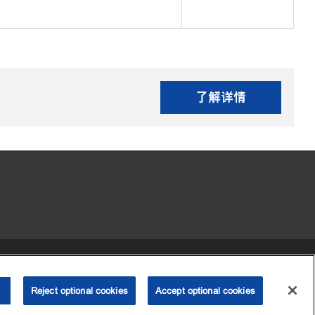
了解详情
•
•
•
 my personal information)
可访问性
隐私政策
条款和条件
Reject optional cookies
2003-
2026
埃克森美孚公司版权所有。保留所有权利。
Accept optional cookies
沪ICP备09048291号-4
沪公网安备 31010402004412号