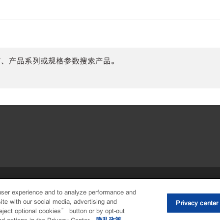
商、产品系列或规格参数搜索产品。
•
Privacy center (Do not sell or share
user experience and to analyze performance and
ite with our social media, advertising and
Privacy center
eject optional cookies” button or by opt-out