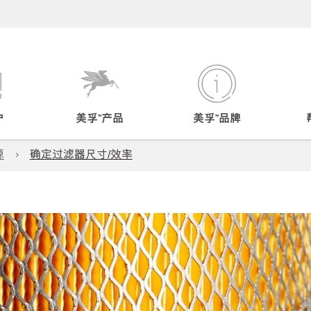
户
美孚™产品
美孚™品牌
源
确定过滤器尺寸/效率