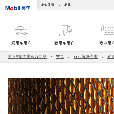
•
•
业务范围
品牌
乘用车用户
商用车用户
商业用
美孚®润滑油官方网站
主页
行业解决方案
资